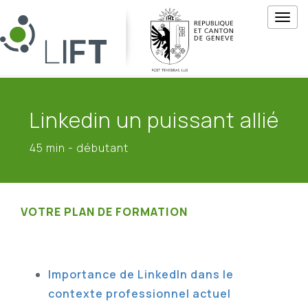
M
e
n
u
Linkedin un puissant allié
45 min - débutant
VOTRE PLAN DE FORMATION
Importance de LinkedIn dans le
contexte professionnel actuel