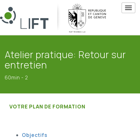
M
e
n
u
Atelier pratique: Retour sur
entretien
60min - 2
VOTRE PLAN DE FORMATION
Objectifs